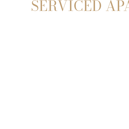
SERVICED A
DOVE SIAMO
Via Verità 15
25019 Sirmione (Lugana)
Lago di Garda
CONTATTI
Recapito telefonico e Whatsapp: 338 66 33 
E-mail: reservation@miragesirmione.it